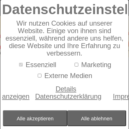
Datenschutzeinste
Wir nutzen Cookies auf unserer
Website. Einige von ihnen sind
essenziell, während andere uns helfen,
diese Website und Ihre Erfahrung zu
verbessern.
Essenziell
Marketing
Externe Medien
Willkommen im
Schlummerland
Details
anzeigen
Datenschutzerklärung
Impr
Öffnungszeiten:
Mo-Fr 09:00-18:00 l Sa 09:00-14:00
Rudolf-Diesel-Straße 12 l 87700 Memmingen
Alle akzeptieren
Alle ablehnen
Tel.: 08331 / 494499