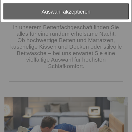
Auswahl akzeptieren
„Weil erholsamer Schlaf der schönste Luxus ist.“
In unserem Bettenfachgeschäft finden Sie
alles für eine rundum erholsame Nacht.
Ob hochwertige Betten und Matratzen,
kuschelige Kissen und Decken oder stilvolle
Bettwäsche – bei uns erwartet Sie eine
vielfältige Auswahl für höchsten
Schlafkomfort.