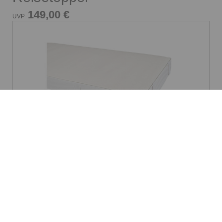
149,00 €
UVP
Matratzenauflage
dormabell Molton
ab 34,95 €
UVP