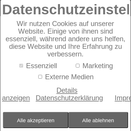
Datenschutzeinste
Wir nutzen Cookies auf unserer
Produkte
Matratzen
32
Produkte
Website. Einige von ihnen sind
essenziell, während andere uns helfen,
diese Website und Ihre Erfahrung zu
Die
Härtegrad-Analyse
bezieht viele Faktoren
verbessern.
mit ein, um die passende Matratze dormabell
Innova für Sie zu finden. Sie wollen schon jetzt
Essenziell
Marketing
eine erste Orientierung, welcher Härtegrad für
Sie der Richtige ist? Machen Sie hier den Test!
Externe Medien
Details
anzeigen
Datenschutzerklärung
Impr
KÖRPERGRÖSSE
Bitte in cm eingeben.
Alle akzeptieren
Alle ablehnen