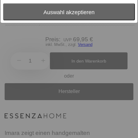
Farbe
anthracite
Textilart
100% Baumwolle, Mako-Satin
Auswahl akzeptieren
Hersteller
Essenza
Preis:
69,95 €
inkl. MwSt., zzgl.
Versand
In den Warenkorb
oder
Hersteller
Imara zeigt einen handgemalten