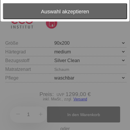
Auswahl akzeptieren
Größe
Härtegrad
Bezugsstoff
Matratzenart
Schaum
Pflege
Preis:
1299,00 €
inkl. MwSt., zzgl.
Versand
In den Warenkorb
oder