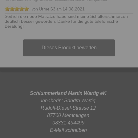
Mindeststandards bzgl. sachlicher Wortwahl und Relevanz entsprechen.
Urmel63
14.08.2021
von
am
Seit ich die neue Matratze habe sind meine Schulterschmerzen
deutlich besser geworden. Danke für die gute telefonische
Beratung!
Dieses Produkt bewerten
Schlummerland Martin Wartig eK
Inhaberin: Sandra Wartig
Rudolf-Diesel-Strasse 12
87700 Memmingen
08331-494499
E-Mail schreiben