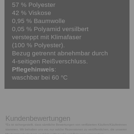
57 % Polyester
42 % Viskose
0,95 % Baumwolle
0,05 % Polyamid versilbert
versteppt mit Klimafaser
(100 % Polyester).
Bezug getrennt abnehmbar durch
4-seitigen Reißverschluss.
Pflegehinweis
:
waschbar bei 60 °C
Kundenbewertungen
*Es ist sichergestellt, dass sämtliche Bewertungen von verifizierten Käufern/Käuferinnen
stammen. Wir behalten uns vor, nur solche Rezensionen zu veröffentlichen, die unseren