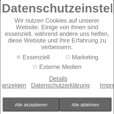
Datenschutzeinste
Wir nutzen Cookies auf unserer
Schaummatratze
Website. Einige von ihnen sind
dormabell Innova Air S 18
essenziell, während andere uns helfen,
Kundenbewertungen
diese Website und Ihre Erfahrung zu
5,0 von 1
verbessern.
Essenziell
Marketing
Externe Medien
Details
anzeigen
Datenschutzerklärung
Impr
Alle akzeptieren
Alle ablehnen