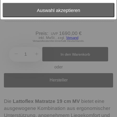
Härtegrad
fest
Bezugsstoff
MV
Auswahl akzeptieren
Matratzenart
Schaum
Preis:
1690,00 €
inkl. MwSt., zzgl.
Versand
Versandkostenfrei innerhalb Deutschlands.
In den Warenkorb
oder
Hersteller
Die
Lattoflex Matratze 19 cm MV
bietet eine
ausgewogene Kombination aus ergonomischer
Unterstützung, angenehmem Liegekomfort und