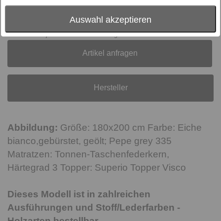
Preis:
auf Anfrage
inkl. MwSt., zzgl.
Versand
Auswahl akzeptieren
Online derzeit leider nicht verfügbar, Lieferzeit und
Lieferkosten jetzt unverbindlich anfragen.
Artikel anfragen
Hersteller
Abbildung:
Größe: 180x200 cm Farbe: Eiche
bianco,gebürstet, geölt; Pepe grey 335
Matratzen: Tonnen-Taschenfederkern,
Härtegrad 3 Topper: Superio Topper Visco
Dieses Modell ist in zahlreichen
Ausführungen und Stoff/Lederfarben -
Holzarten bestellbar.