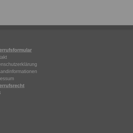
errufsformular
akt
enschutzerklärung
sandinformationen
ressum
errufsrecht
B