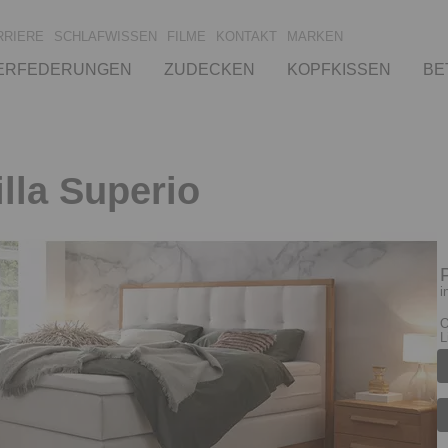
RRIERE
SCHLAFWISSEN
FILME
KONTAKT
MARKEN
ERFEDERUNGEN
ZUDECKEN
KOPFKISSEN
BE
illa Superio
i
O
L