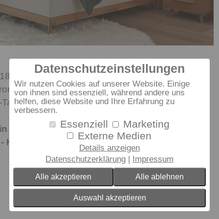
Datenschutzeinstellungen
180x200 cm Farbe: Eiche bianco, gebürstet,
Wir nutzen Cookies auf unserer Website. Einige
pronto white 323
von ihnen sind essenziell, während andere uns
helfen, diese Website und Ihre Erfahrung zu
-Taschenfederkern, Härtegrad 3
verbessern.
Essenziell
Marketing
 in zahlreichen Ausführungen und
Externe Medien
- Holzarten bestellbar.
Details anzeigen
Datenschutzerklärung
Impressum
Alle akzeptieren
Alle ablehnen
Auswahl akzeptieren