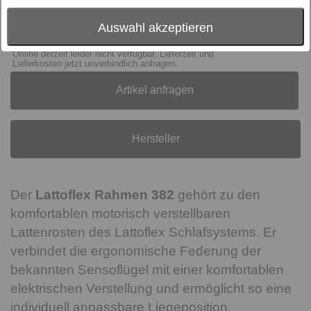
Preis:
auf Anfrage
inkl. MwSt., zzgl.
Versand
Auswahl akzeptieren
Lieferzeit > 1 Woche
Online derzeit leider nicht verfügbar, Lieferzeit und
Lieferkosten jetzt unverbindlich anfragen.
Artikel anfragen
Hersteller
Der
Lattoflex Rahmen 382
gehört zu den
komfortablen motorisch verstellbaren
Lattenrosten des Lattoflex Schlafsystems. Er
verbindet die ergonomische Federung der
bekannten Sensoflügel mit einer komfortablen
elektrischen Verstellung und ermöglicht so eine
individuell anpassbare Liegeposition.